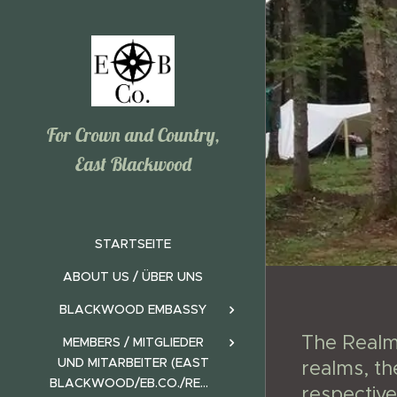
For Crown and Country,
East Blackwood
STARTSEITE
ABOUT US / ÜBER UNS
BLACKWOOD EMBASSY
The Realm
MEMBERS / MITGLIEDER
UND MITARBEITER (EAST
realms, th
BLACKWOOD/EB.CO./REALMS)
respectiv