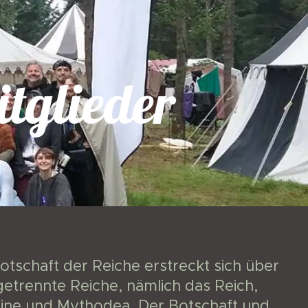
tglieder
otschaft der Reiche erstreckt sich über
getrennte Reiche, nämlich das Reich,
lline und Mythodea. Der Botschaft und