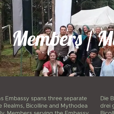
Members / Mi
s Embassy spans three separate
Die B
e Realms, Bicolline and Mythodea
drei 
ely. Members serving the Embassy
Bico