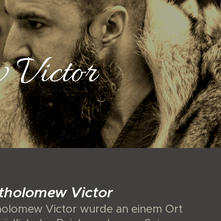
 Victor
tholomew Victor
holomew Victor wurde an einem Ort