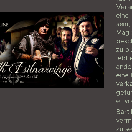
Veran
eine
sein
Magie
besch
zu b
lebt 
ande
eine 
verka
gefu
er vo
Bart
vermi
zu se