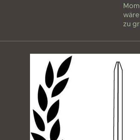
Mome
wäre,
zu g