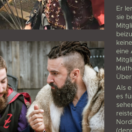
Er le
sie b
Mitgl
beizu
kein
eine 
Mitgl
Math
Über
Als e
es fü
sehen
reist
Norde
(denn