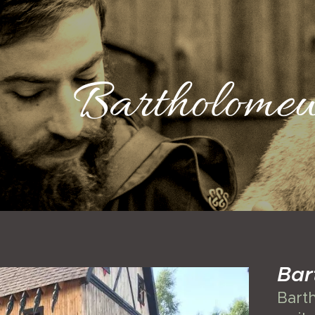
Bartholomew
Bar
Bart