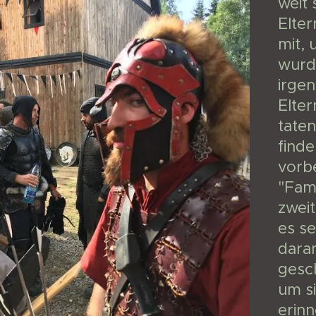
weit 
Elte
mit, 
wurd
irge
Elter
taten
finde
vorbe
"Fami
zwei
es se
daran
gesch
um s
erinn