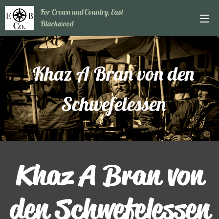
For Crown and Country, East
Blackwood
Khaz A Bran von den
Schwefelessen
Khaz A Bran von
den Schwefelessen