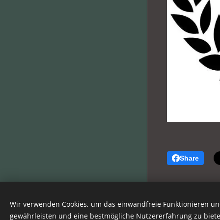
Share
Library of CrestGrath
Wir verwenden Cookies, um das einwandfreie Funktionieren und
Unterstützt von
Webnode
gewährleisten und eine bestmögliche Nutzererfahrung zu biete