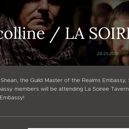
colline / LA SOI
26.01.2019
 Shean, the Guild Master of the Realms Embassy, S
ssy members will be attending La Soiree Taverne 
 Embassy!